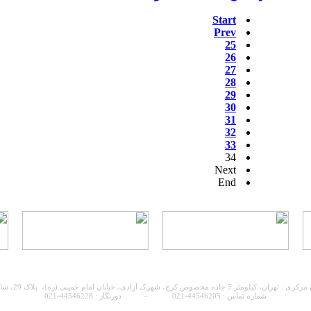
Start
Prev
25
26
27
28
29
30
31
32
33
34
Next
End
 مخصوص کرج، شهرک آزادی، خیابان امام خمینی (ره)، پلاک 29، ساختمان ابوفاضل
شماره تماس : 44546205-021 - دورنگار :
44546228-021