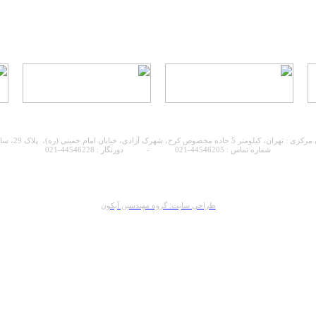
 مخصوص کرج، شهرک آزادی، خیابان امام خمینی (ره)، پلاک 29، ساختمان ابوفاضل
شماره تماس : 44546205-021 - دورنگار :
44546228-021
طراحی سایت: گروه مهندسين آيكون