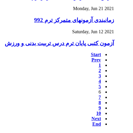
Monday, Jun 21 2021
زمانبندی آزمونهای متمرکز ترم 992
Saturday, Jun 12 2021
آزمون کتبی پایان ترم درس تربیت بدنی و ورزش
Start
Prev
1
2
3
4
5
6
7
8
9
10
Next
End